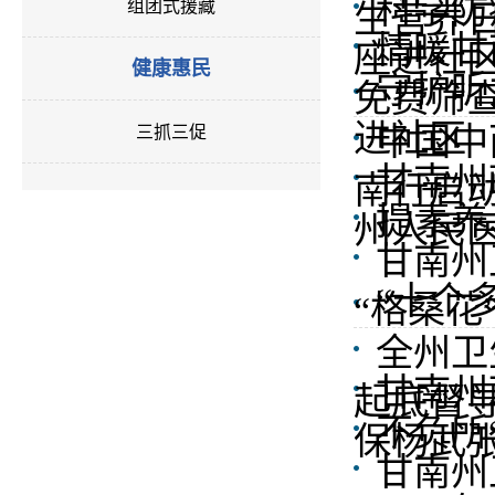
科学防
组团式援藏
生营养
情暖甘
座进社
健康惠民
守护听
免费筛
进社区
中国中
三抓三促
甘南州
南行启
提素养
州人民医
甘南州
“十个
“格桑花
全州卫
甘南州
起底督
不负所“
保杨武
甘南州