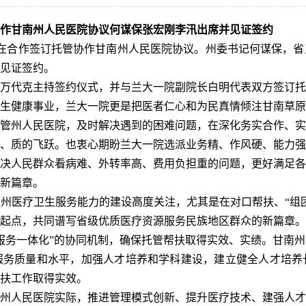
作甘南州人民医院协议
何谋保张宏刚李汛出席并见证签约
院在合作签订托管协作甘南州人民医院协议。州委书记何谋保，
见证签约。
万代克主持签约仪式，并与兰大一院副院长白明代表双方签订托
生健康事业，兰大一院更是把医者仁心和为民真情倾注甘南草原
管州人民医院，及时解决遇到的困难问题，在深化务实合作、实
、质的飞跃。也衷心期盼兰大一院选派业务精、作风硬、能力强
决人民群众看病难、外转率高、费用负担重的问题，更好满足各
新篇章。
州医疗卫生服务能力的建设高度关注，尤其是在对口帮扶、“组
起点，共同谱写省级优质医疗资源服务民族地区群众的新篇章。
服务一体化”的协同机制，确保托管帮扶取得实效、实绩。甘南
服务质量和水平，加强人才培养和学科建设，建立健全人才培养
扶工作取得实效。
州人民医院实际，推进管理模式创新、提升医疗技术、建强人才