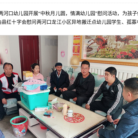
镇两河口幼儿园开展“中秋月儿圆，情满幼儿园”慰问活动，为孩
曲县红十字会慰问两河口龙江小区异地搬迁点幼儿园学生、孤寡