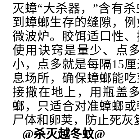
灭蟑“大杀器，”含有
到蟑螂生存的缝隙，例
微波炉。胶饵适口性、
使用诀窍是量少、点
小，点多就是每隔15
息场所，确保蟑螂能吃
接撒在地上，用瓶盖
螂，只适合对准蟑螂或
尸体和卵荚，防止死灰
@杀灭越冬蚊@