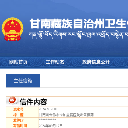
网站首页
工作动态
政府信息公开
主任信箱
信件内容
20240917001
流水号
标 题
甘南州合作市卡加曼藏医院出售假药
**********
发件IP
写信时间
2024年09月17日