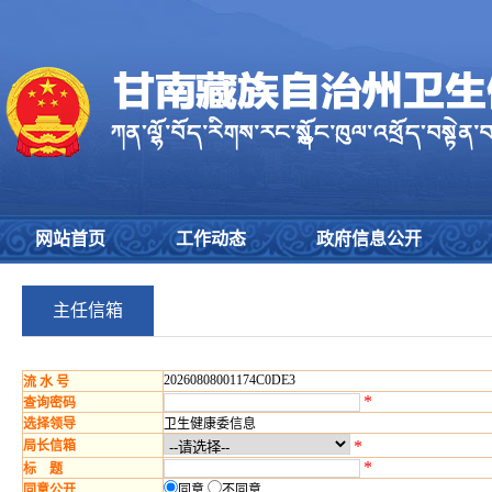
网站首页
工作动态
政府信息公开
主任信箱
20260808001174C0DE3
流 水 号
*
查询密码
选择领导
卫生健康委信息
*
局长信箱
*
标 题
同意公开
同意
不同意