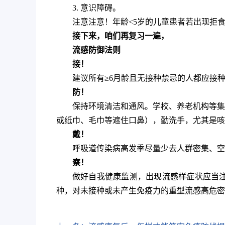
3. 意识障碍‌。
注意注意！年龄<5岁的儿童患者若出现‌拒
接下来，咱们再复习一遍，
流感防御法则
接！
建议所有≥6月龄且无接种禁忌的人都应接
防！
保持环境清洁和通风。学校、养老机构等集
或纸巾、毛巾等遮住口鼻），勤洗手，尤其是咳
戴！
呼吸道传染病高发季尽量少去人群密集、空
察！
做好自我健康监测，出现流感样症状应当
种‌，对未接种或未产生免疫力的重型流感高危密