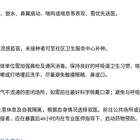
食、脱水、鼻翼扇动、喘鸣或喘息‌等表现，需优先送医‌。
种流感疫苗，未接种者可至社区卫生服务中心补种。
体单位需加强晨检及通风消毒。保持良好的呼吸道卫生习惯，咳
嗽或打喷嚏后洗手，尽量避免触摸眼睛、鼻或口。
气不流通的密闭场所，如需前往最好科学佩戴口罩；避免与呼吸
注意休息及自我隔离，根据自身情况选择就医。前往公共场所或
接者，应在暴露后‌48小时内在专业医师指导下，启动药物预防。